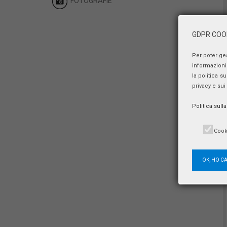
FOTOGRAFIE
GDPR COOK
Per poter ge
informazioni 
la politica s
privacy e sui
Politica sull
Cook
OK, HO C