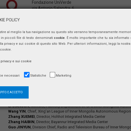
Fondazione UniVerde
via Antonio Salandra, 6
00187 Roma
IE POLICY
stire al meglio la tua navigazione su questo sito verranno temporaneamente memor
in piccoli file di testo denominati
cookie
. È molto importante che tu sia informato 
Incontro promosso da
Italy–China Business Development Forum
(Pr
ulla privacy e sui cookie di questo sito Web. Per ulteriori informazioni, leggi la nostra 
valorizzano le competenze per scambi culturali, resoconti politici ed ec
 cookie.
tecnologica, con l’obiettivo di approfondire la comprensione reciproca e
a privacy e sui cookie
由意中商业发展论坛（主席伊万·卡尔迪洛）主办的会议，是一个促进项
科技创新的推广，增强相互理解，推动双边合作。
ie necessari
Statistiche
Marketing
Delegazione italiana:
Giuseppe DI DUCA
,
Stefano ZAGO
,
Gioacchino ONORATI
,
Giancarlo
APITO E ACCETTO
Delegazione della Mongolia interna:
Wang XIAOTIE
, Deputy Minister, Publicity Department of CPC Inner Mo
Li JIANJUN
, Minister, Publicity Department of CPC Inner Mongolia Au
Wang YIN
, Chief, Xing’an League of Inner Mongolia Autonomous Region
Zhang XUEMEI
, Director, Hohhot Integrated Media Center
Zhang HAIBIN
, Director, Bayannur Integrated Media Center
Guo JINYUN
, Division Chief, Radio and Television Bureau of Inner Mo