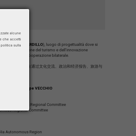
izzate alcune
e che accetti
esidente
Ivan CARDILLO
), luogo di progettualità dove si
politica sulla
onomici, promozione del turismo e dell’innovazione
 promuovere la cooperazione bilaterale.
目合作的场所，旨在通过文化交流、政治和经济报告、旅游与
 PRIORI
,
Giuseppe VECCHIO
ngolia Autonomous Regional Committee
tonomous Regional Committee
ngolia Autonomous Region