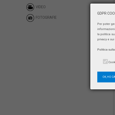
VIDEO
GDPR COOK
FOTOGRAFIE
Per poter ge
informazioni 
la politica s
privacy e sui
Politica sull
Cook
OK, HO C