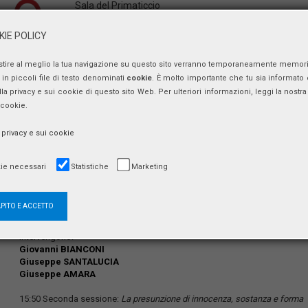
Sala del Primaticcio
Società Dante Alighieri
piazza Firenze, 27
IE POLICY
00186 Roma
stire al meglio la tua navigazione su questo sito verranno temporaneamente memor
in piccoli file di testo denominati
cookie
. È molto importante che tu sia informato 
ulla privacy e sui cookie di questo sito Web. Per ulteriori informazioni, leggi la nostra 
Secondo convegno organizzato da
Giustizia Insieme
.
 cookie.
14:30 Saluti:
a privacy e sui cookie
Alessandro MASI
Giovanni SALVI
ie necessari
Statistiche
Marketing
Introduzione ai lavori:
Roberto Giovanni CONTI
Paola FILIPPI
APITO E ACCETTO
15:00 Prima sessione:
Il giudice nell’immaginario collettivo
Intervengono:
Giovanni BIANCONI
Giuseppe SANTALUCIA
Giuseppe AMARA
15:50 Seconda sessione:
La presunzione di innocenza, sostanza e forma