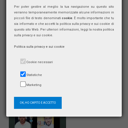
Identità a confronto (Europa e America)
Per poter gestire al meglio la tua navigazione su questo sito
#COVID-19
verranno temporaneamente memorizzate alcune informazioni in
piccoli file di testo denominati
cookie
. È molto importante che tu
sia informato e che accetti la politica sulla privacy e sui cookie di
questo sito Web. Per ulteriori informazioni, leggi la nostra politica
sulla privacy e sui cookie.
Politica sulla privacy e sui cookie
Cookie necessari
Andrà tutto bene – Puntata n. 331 del 25 giugno 2020
Fabrizio DAFANO
Statistiche
Individuo e organizzazione
#COVID-19
Marketing
OK, HO CAPITO E ACCETTO