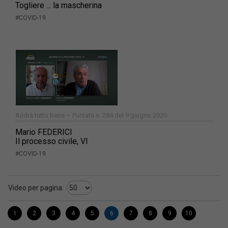
Togliere ... la mascherina
#COVID-19
Andrà tutto bene – Puntata n. 284 del 9 giugno 2020
Mario FEDERICI
Il processo civile, VI
#COVID-19
Video per pagina:
1
2
3
4
5
6
7
8
9
10