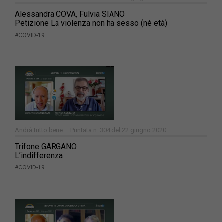
Alessandra COVA, Fulvia SIANO
Petizione La violenza non ha sesso (né età)
#COVID-19
Andrà tutto bene – Puntata n. 304 del 22 giugno 2020
Trifone GARGANO
L’indifferenza
#COVID-19