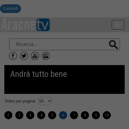
Condividi
Toggl
navig
Andrà tutto bene
Video per pagina:
1
2
3
4
5
6
7
8
9
10