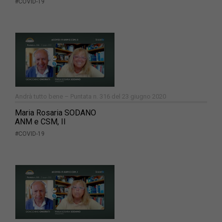
#COVID-19
Andrà tutto bene – Puntata n. 316 del 23 giugno 2020
Maria Rosaria SODANO
ANM e CSM, II
#COVID-19